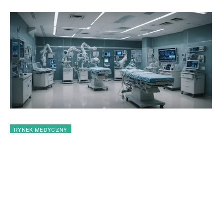
RYNEK MEDYCZNY
Trendy na rynku medycznym
w 2025 roku
By
Redakcja
2024-12-10
Brak komentarzy
3 Mins Read